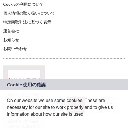
Cookieの利用について
個人情報の取り扱いについて
特定商取引法に基づく表示
運営会社
お知らせ
お問い合わせ
本サービスは、NTT
JASRAC許諾番号：
On our website we use some cookies. These are
ドコモグループの新
9024936001Y45037
規事業創出プログラ
necessary for our site to work properly and to give us
JASRAC許諾番号：
ム「docomo
9024936002Y45040
information about how our site is used.
STARTUP」を通じて
企画され、株式会社
teketにより運営され