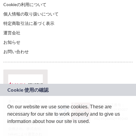
Cookieの利用について
個人情報の取り扱いについて
特定商取引法に基づく表示
運営会社
お知らせ
お問い合わせ
本サービスは、NTT
JASRAC許諾番号：
On our website we use some cookies. These are
ドコモグループの新
9024936001Y45037
規事業創出プログラ
necessary for our site to work properly and to give us
JASRAC許諾番号：
ム「docomo
9024936002Y45040
information about how our site is used.
STARTUP」を通じて
企画され、株式会社
teketにより運営され