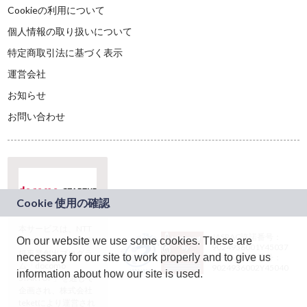
Cookieの利用について
個人情報の取り扱いについて
特定商取引法に基づく表示
運営会社
お知らせ
お問い合わせ
本サービスは、NTT
JASRAC許諾番号：
On our website we use some cookies. These are
ドコモグループの新
9024936001Y45037
規事業創出プログラ
necessary for our site to work properly and to give us
JASRAC許諾番号：
ム「docomo
9024936002Y45040
information about how our site is used.
STARTUP」を通じて
企画され、株式会社
teketにより運営され