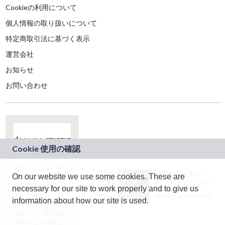
Cookieの利用について
個人情報の取り扱いについて
特定商取引法に基づく表示
運営会社
お知らせ
お問い合わせ
本サービスは、NTT
JASRAC許諾番号：
On our website we use some cookies. These are
ドコモグループの新
9024936001Y45037
規事業創出プログラ
necessary for our site to work properly and to give us
JASRAC許諾番号：
ム「docomo
9024936002Y45040
information about how our site is used.
STARTUP」を通じて
企画され、株式会社
teketにより運営され