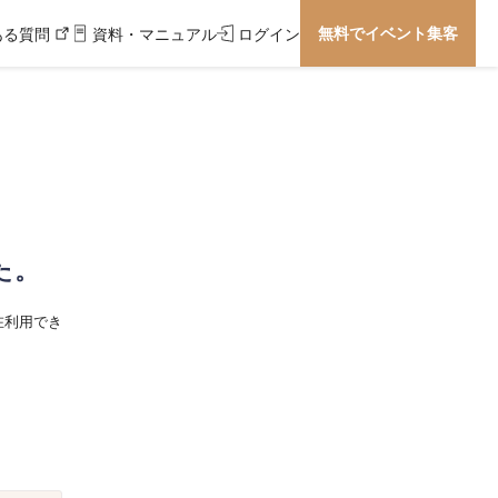
無料でイベント集客
ある質問
資料・マニュアル
ログイン
た。
在利用でき