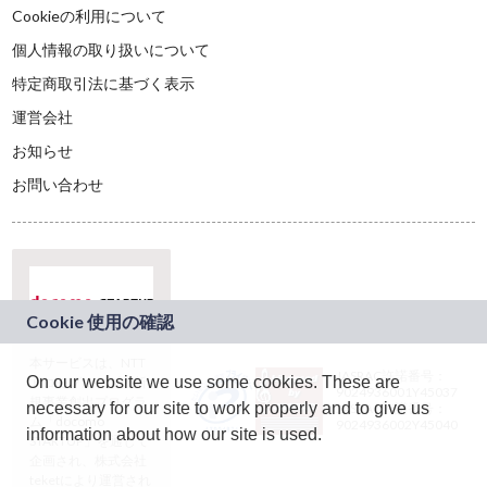
Cookieの利用について
個人情報の取り扱いについて
特定商取引法に基づく表示
運営会社
お知らせ
お問い合わせ
本サービスは、NTT
JASRAC許諾番号：
On our website we use some cookies. These are
ドコモグループの新
9024936001Y45037
規事業創出プログラ
necessary for our site to work properly and to give us
JASRAC許諾番号：
ム「docomo
9024936002Y45040
information about how our site is used.
STARTUP」を通じて
企画され、株式会社
teketにより運営され