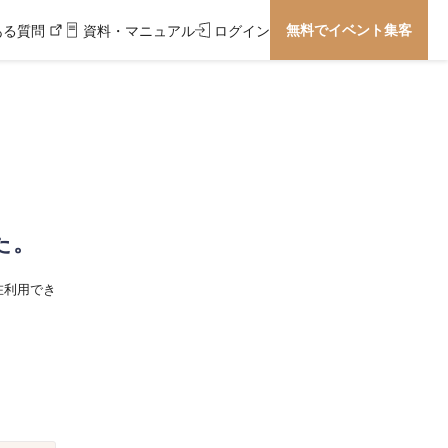
無料でイベント集客
ある質問
資料・マニュアル
ログイン
た。
在利用でき