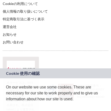
Cookieの利用について
個人情報の取り扱いについて
特定商取引法に基づく表示
運営会社
お知らせ
お問い合わせ
本サービスは、NTT
JASRAC許諾番号：
On our website we use some cookies. These are
ドコモグループの新
9024936001Y45037
規事業創出プログラ
necessary for our site to work properly and to give us
JASRAC許諾番号：
ム「docomo
9024936002Y45040
information about how our site is used.
STARTUP」を通じて
企画され、株式会社
teketにより運営され