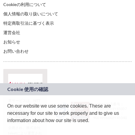
Cookieの利用について
個人情報の取り扱いについて
特定商取引法に基づく表示
運営会社
お知らせ
お問い合わせ
本サービスは、NTT
JASRAC許諾番号：
On our website we use some cookies. These are
ドコモグループの新
9024936001Y45037
規事業創出プログラ
necessary for our site to work properly and to give us
JASRAC許諾番号：
ム「docomo
9024936002Y45040
information about how our site is used.
STARTUP」を通じて
企画され、株式会社
teketにより運営され