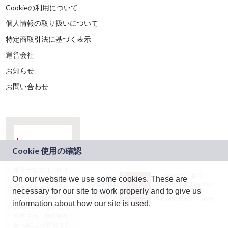
Cookieの利用について
個人情報の取り扱いについて
特定商取引法に基づく表示
運営会社
お知らせ
お問い合わせ
本サービスは、NTT
JASRAC許諾番号：
On our website we use some cookies. These are
ドコモグループの新
9024936001Y45037
規事業創出プログラ
necessary for our site to work properly and to give us
JASRAC許諾番号：
ム「docomo
9024936002Y45040
information about how our site is used.
STARTUP」を通じて
企画され、株式会社
teketにより運営され