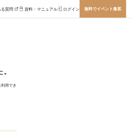
無料でイベント集客
ある質問
資料・マニュアル
ログイン
た。
在利用でき