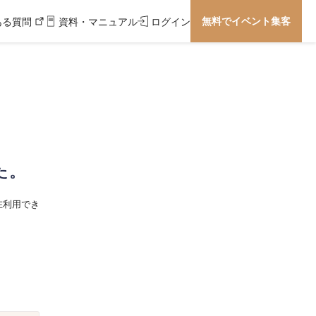
無料でイベント集客
ある質問
資料・マニュアル
ログイン
た。
在利用でき