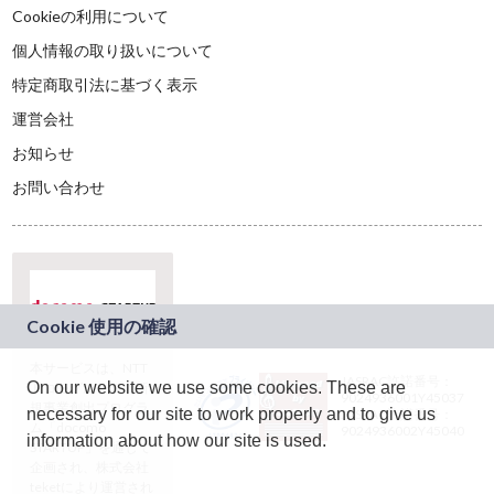
Cookieの利用について
個人情報の取り扱いについて
特定商取引法に基づく表示
運営会社
お知らせ
お問い合わせ
本サービスは、NTT
JASRAC許諾番号：
On our website we use some cookies. These are
ドコモグループの新
9024936001Y45037
規事業創出プログラ
necessary for our site to work properly and to give us
JASRAC許諾番号：
ム「docomo
9024936002Y45040
information about how our site is used.
STARTUP」を通じて
企画され、株式会社
teketにより運営され