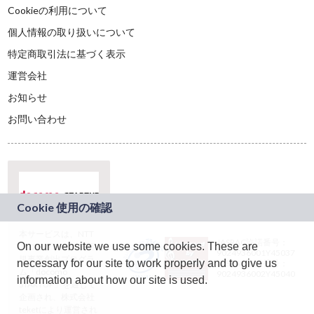
Cookieの利用について
個人情報の取り扱いについて
特定商取引法に基づく表示
運営会社
お知らせ
お問い合わせ
本サービスは、NTT
JASRAC許諾番号：
On our website we use some cookies. These are
ドコモグループの新
9024936001Y45037
規事業創出プログラ
necessary for our site to work properly and to give us
JASRAC許諾番号：
ム「docomo
9024936002Y45040
information about how our site is used.
STARTUP」を通じて
企画され、株式会社
teketにより運営され