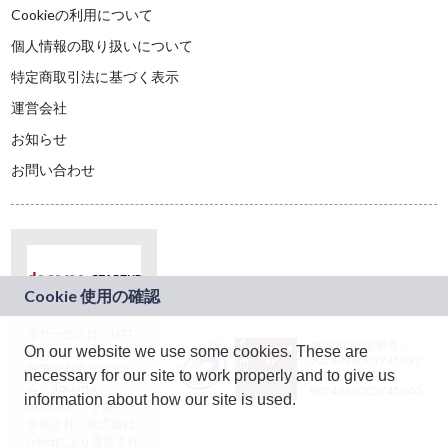
Cookieの利用について
個人情報の取り扱いについて
特定商取引法に基づく表示
運営会社
お知らせ
お問い合わせ
本サービスは、NTT
JASRAC許諾番号：
On our website we use some cookies. These are
ドコモグループの新
9024936001Y45037
規事業創出プログラ
necessary for our site to work properly and to give us
JASRAC許諾番号：
ム「docomo
9024936002Y45040
information about how our site is used.
STARTUP」を通じて
企画され、株式会社
teketにより運営され