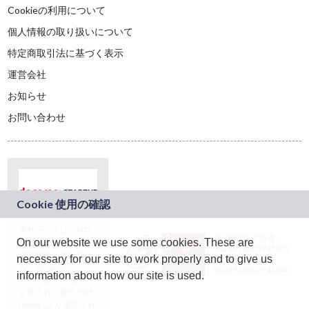
Cookieの利用について
個人情報の取り扱いについて
特定商取引法に基づく表示
運営会社
お知らせ
お問い合わせ
本サービスは、NTT
JASRAC許諾番号：
On our website we use some cookies. These are
ドコモグループの新
9024936001Y45037
規事業創出プログラ
necessary for our site to work properly and to give us
JASRAC許諾番号：
ム「docomo
9024936002Y45040
information about how our site is used.
STARTUP」を通じて
企画され、株式会社
teketにより運営され