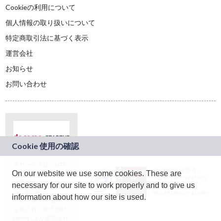
Cookieの利用について
個人情報の取り扱いについて
特定商取引法に基づく表示
運営会社
お知らせ
お問い合わせ
本サービスは、NTT
JASRAC許諾番号：
On our website we use some cookies. These are
ドコモグループの新
9024936001Y45037
規事業創出プログラ
necessary for our site to work properly and to give us
JASRAC許諾番号：
ム「docomo
9024936002Y45040
information about how our site is used.
STARTUP」を通じて
企画され、株式会社
teketにより運営され