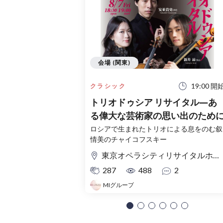
会場 (関東)
19:00 開
クラシック
トリオドゥシア リサイタル―あ
る偉大な芸術家の思い出のため
ロシアで生まれたトリオによる息をのむ叙
情美のチャイコフスキー
東京オペラシティリサイタルホール
287
488
2
MIグループ