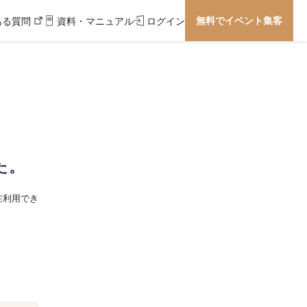
無料でイベント集客
ある質問
資料・マニュアル
ログイン
た。
在利用でき