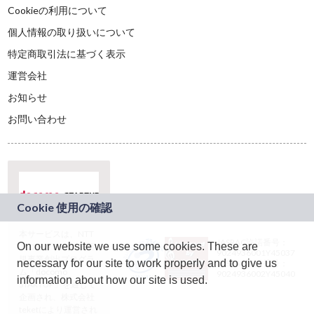
Cookieの利用について
個人情報の取り扱いについて
特定商取引法に基づく表示
運営会社
お知らせ
お問い合わせ
本サービスは、NTT
JASRAC許諾番号：
On our website we use some cookies. These are
ドコモグループの新
9024936001Y45037
規事業創出プログラ
necessary for our site to work properly and to give us
JASRAC許諾番号：
ム「docomo
9024936002Y45040
information about how our site is used.
STARTUP」を通じて
企画され、株式会社
teketにより運営され