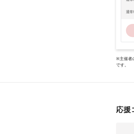
通常
※主催者
です。
応援