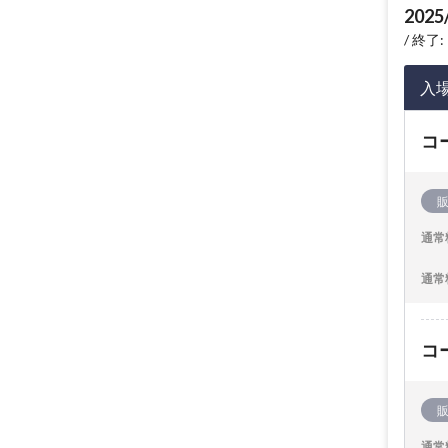
2025
終了: 
入
コ
通常
通常
コ
通常