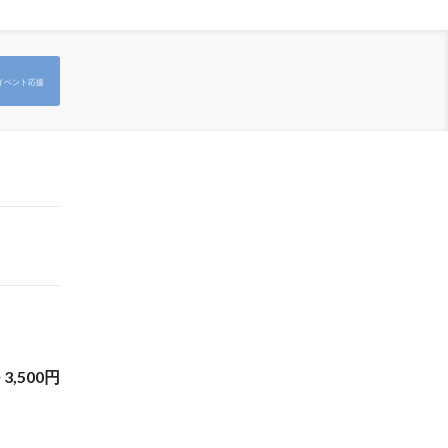
イベント応援
~
3,500
円