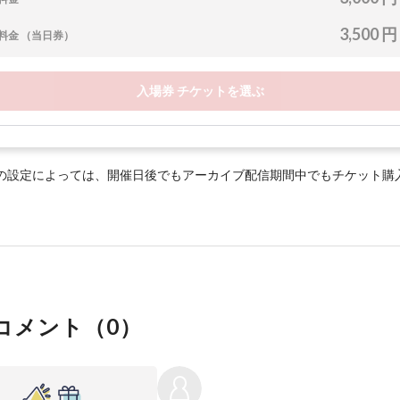
3,500 円
料金 （当日券）
入場券 チケットを選ぶ
の設定によっては、開催日後でもアーカイブ配信期間中でもチケット購
コメント（
0
）