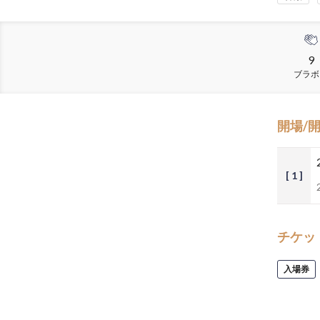
9
ブラボ
開場/
[ 1 ]
チケッ
入場券