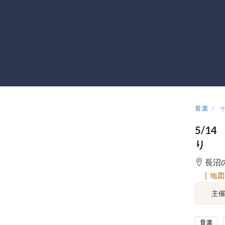
音楽
5/1
り
長沼
[ 地
主
音楽