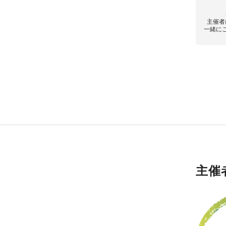
主催者
一緒に
主催