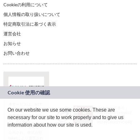
Cookieの利用について
個人情報の取り扱いについて
特定商取引法に基づく表示
運営会社
お知らせ
お問い合わせ
本サービスは、NTT
JASRAC許諾番号：
On our website we use some cookies. These are
ドコモグループの新
9024936001Y45037
規事業創出プログラ
necessary for our site to work properly and to give us
JASRAC許諾番号：
ム「docomo
9024936002Y45040
information about how our site is used.
STARTUP」を通じて
企画され、株式会社
teketにより運営され