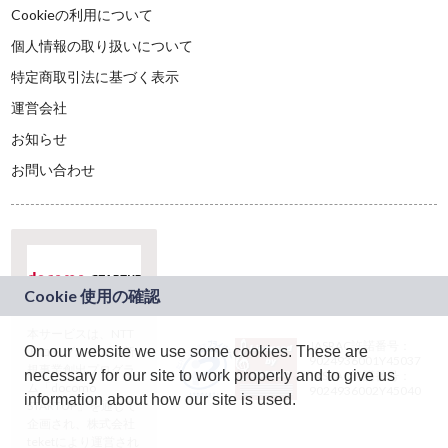
Cookieの利用について
個人情報の取り扱いについて
特定商取引法に基づく表示
運営会社
お知らせ
お問い合わせ
本サービスは、NTT
JASRAC許諾番号：
On our website we use some cookies. These are
ドコモグループの新
9024936001Y45037
規事業創出プログラ
necessary for our site to work properly and to give us
JASRAC許諾番号：
ム「docomo
9024936002Y45040
information about how our site is used.
STARTUP」を通じて
企画され、株式会社
teketにより運営され