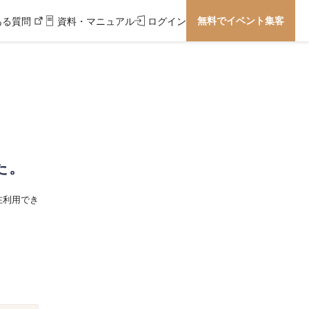
無料でイベント集客
ある質問
資料・マニュアル
ログイン
た。
在利用でき