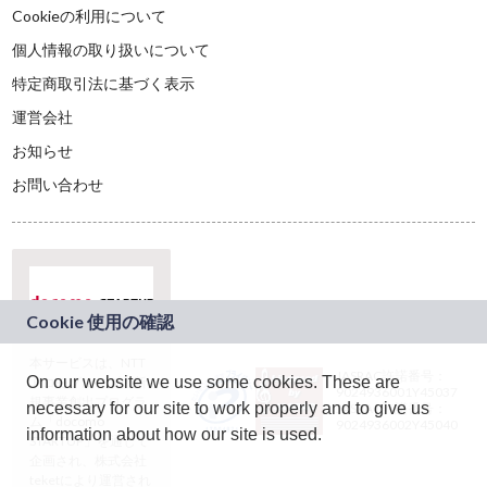
Cookieの利用について
個人情報の取り扱いについて
特定商取引法に基づく表示
運営会社
お知らせ
お問い合わせ
本サービスは、NTT
JASRAC許諾番号：
On our website we use some cookies. These are
ドコモグループの新
9024936001Y45037
規事業創出プログラ
necessary for our site to work properly and to give us
JASRAC許諾番号：
ム「docomo
9024936002Y45040
information about how our site is used.
STARTUP」を通じて
企画され、株式会社
teketにより運営され