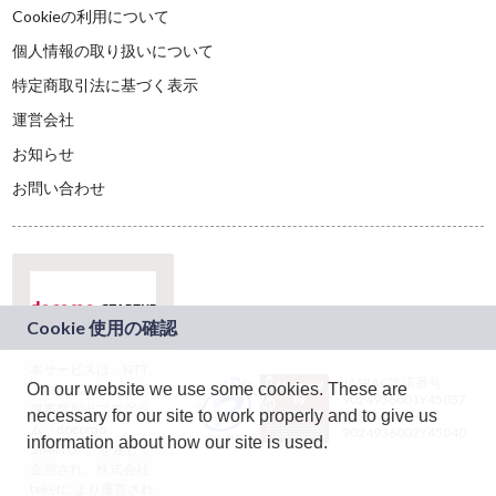
Cookieの利用について
個人情報の取り扱いについて
特定商取引法に基づく表示
運営会社
お知らせ
お問い合わせ
本サービスは、NTT
JASRAC許諾番号：
On our website we use some cookies. These are
ドコモグループの新
9024936001Y45037
規事業創出プログラ
necessary for our site to work properly and to give us
JASRAC許諾番号：
ム「docomo
9024936002Y45040
information about how our site is used.
STARTUP」を通じて
企画され、株式会社
teketにより運営され