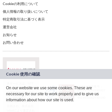
Cookieの利用について
個人情報の取り扱いについて
特定商取引法に基づく表示
運営会社
お知らせ
お問い合わせ
本サービスは、NTT
JASRAC許諾番号：
On our website we use some cookies. These are
ドコモグループの新
9024936001Y45037
規事業創出プログラ
necessary for our site to work properly and to give us
JASRAC許諾番号：
ム「docomo
9024936002Y45040
information about how our site is used.
STARTUP」を通じて
企画され、株式会社
teketにより運営され