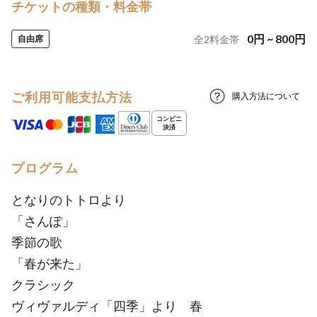
チケットの種類・料金帯
0
円
~
800
円
自由席
全
2
料金帯
ご利用可能支払方法
購入方法について
プログラム
となりのトトロより
「さんぽ」
季節の歌
「春が来た」
クラシック
ヴィヴァルディ「四季」より 春