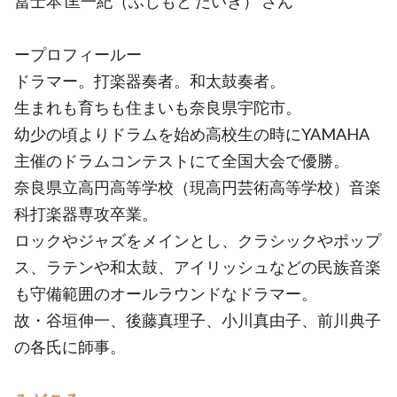
冨士本 匡一紀（ふじもと だいき） さん
ープロフィールー
ドラマー。打楽器奏者。和太鼓奏者。
生まれも育ちも住まいも奈良県宇陀市。
幼少の頃よりドラムを始め高校生の時にYAMAHA
主催のドラムコンテストにて全国大会で優勝。
奈良県立高円高等学校（現高円芸術高等学校）音楽
科打楽器専攻卒業。
ロックやジャズをメインとし、クラシックやポップ
ス、ラテンや和太鼓、アイリッシュなどの民族音楽
も守備範囲のオールラウンドなドラマー。
故・谷垣伸一、後藤真理子、小川真由子、前川典子
の各氏に師事。