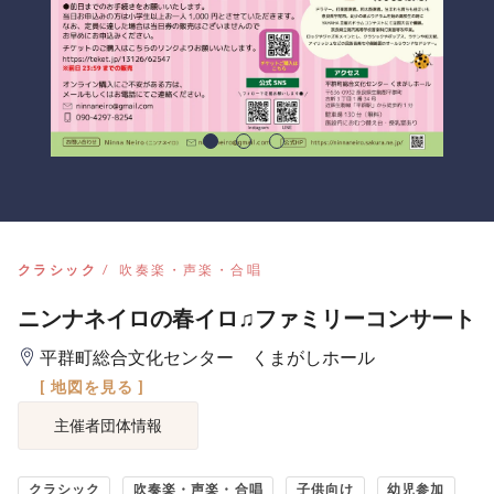
クラシック
吹奏楽・声楽・合唱
ニンナネイロの春イロ♫ファミリーコンサート
平群町総合文化センター くまがしホール
[ 地図を見る ]
主催者団体情報
クラシック
吹奏楽・声楽・合唱
子供向け
幼児参加