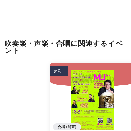
吹奏楽・声楽・合唱に関連するイベ
ント
8
8/
土
会場 (関東)