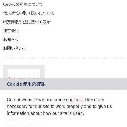
Cookieの利用について
個人情報の取り扱いについて
特定商取引法に基づく表示
運営会社
お知らせ
お問い合わせ
本サービスは、NTT
JASRAC許諾番号：
On our website we use some cookies. These are
ドコモグループの新
9024936001Y45037
規事業創出プログラ
necessary for our site to work properly and to give us
JASRAC許諾番号：
ム「docomo
9024936002Y45040
information about how our site is used.
STARTUP」を通じて
企画され、株式会社
teketにより運営され