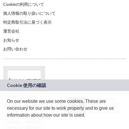
Cookieの利用について
個人情報の取り扱いについて
特定商取引法に基づく表示
運営会社
お知らせ
お問い合わせ
本サービスは、NTT
JASRAC許諾番号：
On our website we use some cookies. These are
ドコモグループの新
9024936001Y45037
規事業創出プログラ
necessary for our site to work properly and to give us
JASRAC許諾番号：
ム「docomo
9024936002Y45040
information about how our site is used.
STARTUP」を通じて
企画され、株式会社
teketにより運営され