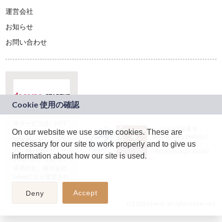
運営会社
お知らせ
お問い合わせ
本サービスは、NTT
JASRAC許諾番号：
On our website we use some cookies. These are
ドコモグループの新
9024936001Y45037
規事業創出プログラ
necessary for our site to work properly and to give us
JASRAC許諾番号：
ム「docomo
9024936002Y45040
information about how our site is used.
STARTUP」を通じて
企画され、株式会社
teketにより運営され
ています。
Accept
Deny
(C) 2026 teket. all rights reserved.