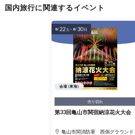
国内旅行に関連するイベント
22
30
8/
~
8/
土
日
会場 (東海)
売り切れ
第33回亀山市関宿納涼花火大会
亀山市関消防署 西側グラウンド