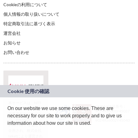
Cookieの利用について
個人情報の取り扱いについて
特定商取引法に基づく表示
運営会社
お知らせ
お問い合わせ
本サービスは、NTT
JASRAC許諾番号：
On our website we use some cookies. These are
ドコモグループの新
9024936001Y45037
規事業創出プログラ
necessary for our site to work properly and to give us
JASRAC許諾番号：
ム「docomo
9024936002Y45040
information about how our site is used.
STARTUP」を通じて
企画され、株式会社
teketにより運営され