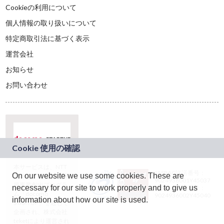
Cookieの利用について
個人情報の取り扱いについて
特定商取引法に基づく表示
運営会社
お知らせ
お問い合わせ
本サービスは、NTT
JASRAC許諾番号：
On our website we use some cookies. These are
ドコモグループの新
9024936001Y45037
規事業創出プログラ
necessary for our site to work properly and to give us
JASRAC許諾番号：
ム「docomo
9024936002Y45040
information about how our site is used.
STARTUP」を通じて
企画され、株式会社
teketにより運営され