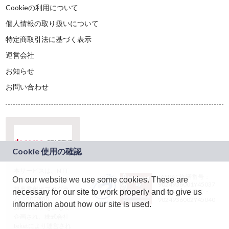
Cookieの利用について
個人情報の取り扱いについて
特定商取引法に基づく表示
運営会社
お知らせ
お問い合わせ
本サービスは、NTT
JASRAC許諾番号：
On our website we use some cookies. These are
ドコモグループの新
9024936001Y45037
規事業創出プログラ
necessary for our site to work properly and to give us
JASRAC許諾番号：
ム「docomo
9024936002Y45040
information about how our site is used.
STARTUP」を通じて
企画され、株式会社
teketにより運営され