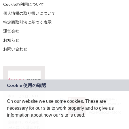
Cookieの利用について
個人情報の取り扱いについて
特定商取引法に基づく表示
運営会社
お知らせ
お問い合わせ
本サービスは、NTT
JASRAC許諾番号：
On our website we use some cookies. These are
ドコモグループの新
9024936001Y45037
規事業創出プログラ
necessary for our site to work properly and to give us
JASRAC許諾番号：
ム「docomo
9024936002Y45040
information about how our site is used.
STARTUP」を通じて
企画され、株式会社
teketにより運営され