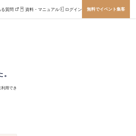
無料でイベント集客
ある質問
資料・マニュアル
ログイン
た。
在利用でき