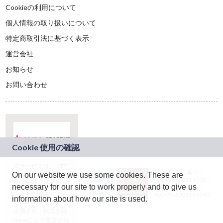
Cookieの利用について
個人情報の取り扱いについて
特定商取引法に基づく表示
運営会社
お知らせ
お問い合わせ
本サービスは、NTT
JASRAC許諾番号：
On our website we use some cookies. These are
ドコモグループの新
9024936001Y45037
規事業創出プログラ
necessary for our site to work properly and to give us
JASRAC許諾番号：
ム「docomo
9024936002Y45040
information about how our site is used.
STARTUP」を通じて
企画され、株式会社
teketにより運営され