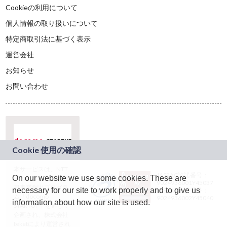
Cookieの利用について
個人情報の取り扱いについて
特定商取引法に基づく表示
運営会社
お知らせ
お問い合わせ
本サービスは、NTT
JASRAC許諾番号：
On our website we use some cookies. These are
ドコモグループの新
9024936001Y45037
規事業創出プログラ
necessary for our site to work properly and to give us
JASRAC許諾番号：
ム「docomo
9024936002Y45040
information about how our site is used.
STARTUP」を通じて
企画され、株式会社
teketにより運営され