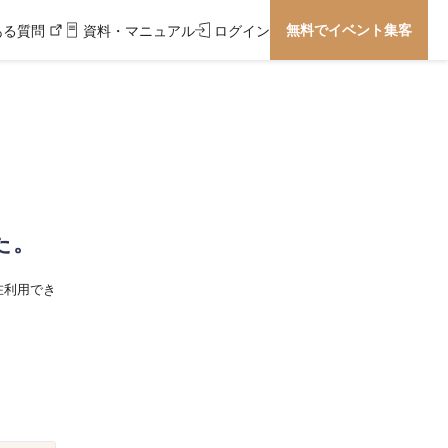
無料でイベント集客
ある質問
資料・マニュアル
ログイン
た。
在利用でき