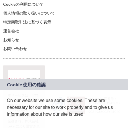
Cookieの利用について
個人情報の取り扱いについて
特定商取引法に基づく表示
運営会社
お知らせ
お問い合わせ
本サービスは、NTT
JASRAC許諾番号：
On our website we use some cookies. These are
ドコモグループの新
9024936001Y45037
規事業創出プログラ
necessary for our site to work properly and to give us
JASRAC許諾番号：
ム「docomo
9024936002Y45040
information about how our site is used.
STARTUP」を通じて
企画され、株式会社
teketにより運営され