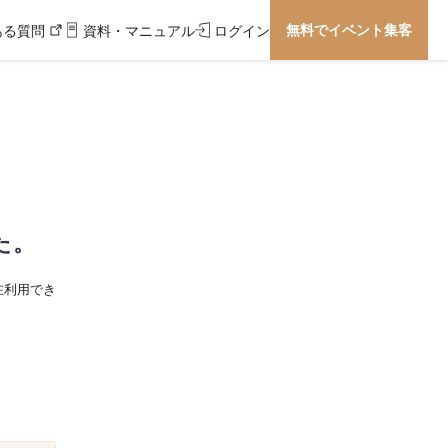
無料でイベント集客
ある質問
資料・マニュアル
ログイン
た。
在利用でき