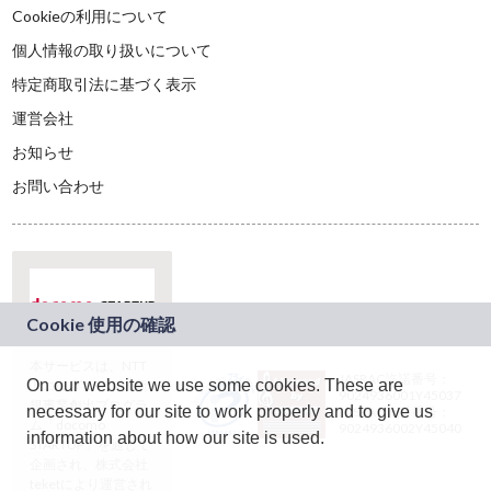
Cookieの利用について
個人情報の取り扱いについて
特定商取引法に基づく表示
運営会社
お知らせ
お問い合わせ
本サービスは、NTT
JASRAC許諾番号：
On our website we use some cookies. These are
ドコモグループの新
9024936001Y45037
規事業創出プログラ
necessary for our site to work properly and to give us
JASRAC許諾番号：
ム「docomo
9024936002Y45040
information about how our site is used.
STARTUP」を通じて
企画され、株式会社
teketにより運営され