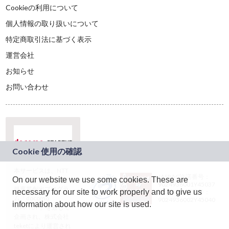
Cookieの利用について
個人情報の取り扱いについて
特定商取引法に基づく表示
運営会社
お知らせ
お問い合わせ
本サービスは、NTT
JASRAC許諾番号：
On our website we use some cookies. These are
ドコモグループの新
9024936001Y45037
規事業創出プログラ
necessary for our site to work properly and to give us
JASRAC許諾番号：
ム「docomo
9024936002Y45040
information about how our site is used.
STARTUP」を通じて
企画され、株式会社
teketにより運営され