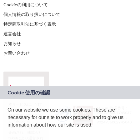
Cookieの利用について
個人情報の取り扱いについて
特定商取引法に基づく表示
運営会社
お知らせ
お問い合わせ
本サービスは、NTT
JASRAC許諾番号：
On our website we use some cookies. These are
ドコモグループの新
9024936001Y45037
規事業創出プログラ
necessary for our site to work properly and to give us
JASRAC許諾番号：
ム「docomo
9024936002Y45040
information about how our site is used.
STARTUP」を通じて
企画され、株式会社
teketにより運営され