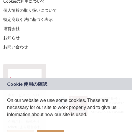
Cookieの利用について
個人情報の取り扱いについて
特定商取引法に基づく表示
運営会社
お知らせ
お問い合わせ
本サービスは、NTT
JASRAC許諾番号：
On our website we use some cookies. These are
ドコモグループの新
9024936001Y45037
規事業創出プログラ
necessary for our site to work properly and to give us
JASRAC許諾番号：
ム「docomo
9024936002Y45040
information about how our site is used.
STARTUP」を通じて
企画され、株式会社
teketにより運営され