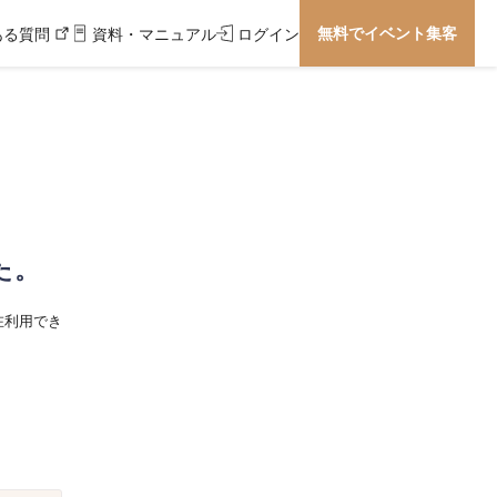
無料でイベント集客
ある質問
資料・マニュアル
ログイン
た。
在利用でき