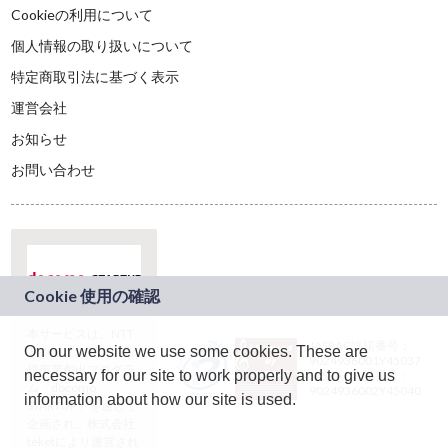
Cookieの利用について
個人情報の取り扱いについて
特定商取引法に基づく表示
運営会社
お知らせ
お問い合わせ
本サービスは、NTT
JASRAC許諾番号：
On our website we use some cookies. These are
ドコモグループの新
9024936001Y45037
規事業創出プログラ
necessary for our site to work properly and to give us
JASRAC許諾番号：
ム「docomo
9024936002Y45040
information about how our site is used.
STARTUP」を通じて
企画され、株式会社
teketにより運営され