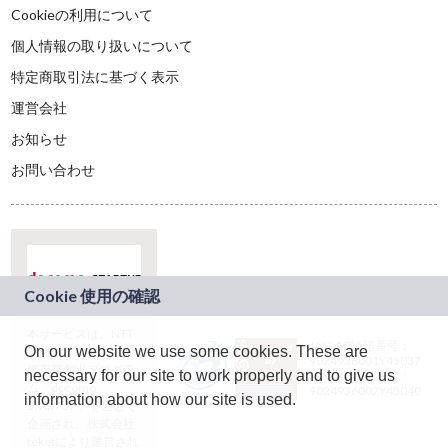
Cookieの利用について
個人情報の取り扱いについて
特定商取引法に基づく表示
運営会社
お知らせ
お問い合わせ
本サービスは、NTT
JASRAC許諾番号：
On our website we use some cookies. These are
ドコモグループの新
9024936001Y45037
規事業創出プログラ
necessary for our site to work properly and to give us
JASRAC許諾番号：
ム「docomo
9024936002Y45040
information about how our site is used.
STARTUP」を通じて
企画され、株式会社
teketにより運営され