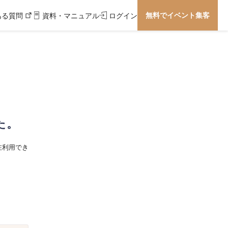
無料でイベント集客
ある質問
資料・マニュアル
ログイン
た。
在利用でき