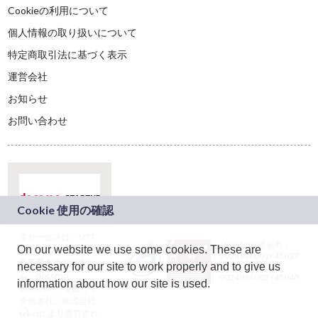
Cookieの利用について
個人情報の取り扱いについて
特定商取引法に基づく表示
運営会社
お知らせ
お問い合わせ
本サービスは、NTT
JASRAC許諾番号：
On our website we use some cookies. These are
ドコモグループの新
9024936001Y45037
規事業創出プログラ
necessary for our site to work properly and to give us
JASRAC許諾番号：
ム「docomo
9024936002Y45040
information about how our site is used.
STARTUP」を通じて
企画され、株式会社
teketにより運営され